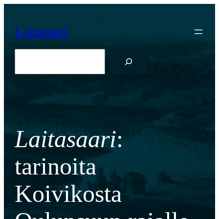
Siirry
sisältöön
Laitasaari
Etsi
Laitasaari
:
tarinoita
Koivikosta