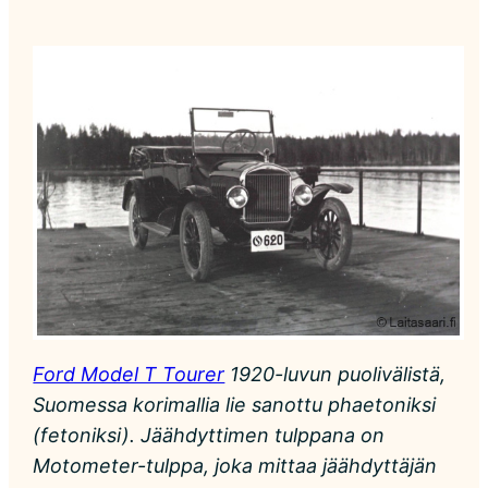
Ford Model T Tourer
1920-luvun puolivälistä,
Suomessa korimallia lie sanottu phaetoniksi
(fetoniksi). Jäähdyttimen tulppana on
Motometer-tulppa, joka mittaa jäähdyttäjän