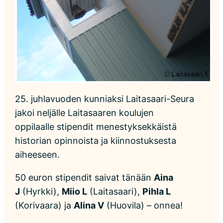
25. juhlavuoden kunniaksi Laitasaari-Seura
jakoi neljälle Laitasaaren koulujen
oppilaalle stipendit menestyksekkäistä
historian opinnoista ja kiinnostuksesta
aiheeseen.
50 euron stipendit saivat tänään
Aina
J
(Hyrkki),
Miio L
(Laitasaari),
Pihla L
(Korivaara) ja
Alina V
(Huovila) – onnea!