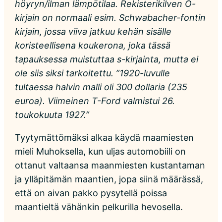
höyryn/ilman lämpötilaa. Rekisterikilven O-
kirjain on normaali esim. Schwabacher-fontin
kirjain, jossa viiva jatkuu kehän sisälle
koristeellisena koukerona, joka tässä
tapauksessa muistuttaa s-kirjainta, mutta ei
ole siis siksi tarkoitettu. ”1920-luvulle
tultaessa halvin malli oli 300 dollaria (235
euroa). Viimeinen T-Ford valmistui 26.
toukokuuta 1927.”
Tyytymättömäksi alkaa käydä maamiesten
mieli Muhoksella, kun uljas automobiili on
ottanut valtaansa maanmiesten kustantaman
ja ylläpitämän maantien, jopa siinä määrässä,
että on aivan pakko pysytellä poissa
maantieltä vähänkin pelkurilla hevosella.