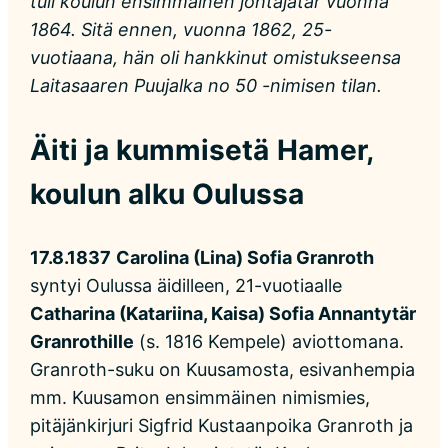
tuli koulun ensimmäinen johtajatar vuonna
1864. Sitä ennen, vuonna 1862, 25-
vuotiaana, hän oli hankkinut omistukseensa
Laitasaaren Puujalka no 50 -nimisen tilan.
Äiti ja kummisetä
Hamer,
koulun alku Oulussa
17.8.1837
Carolina (Lina) Sofia Granroth
syntyi Oulussa äidilleen, 21-vuotiaalle
Catharina (Katariina, Kaisa) Sofia Annantytär
Granrothille
(s. 1816 Kempele) aviottomana.
Granroth-suku on Kuusamosta, esivanhempia
mm. Kuusamon ensimmäinen nimismies,
pitäjänkirjuri Sigfrid Kustaanpoika Granroth ja