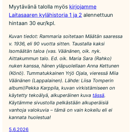
Myytävänä talolla myös
kirjojamme
Laitasaaren kylähistoria 1 ja 2
alennettuun
hintaan 30 eur/kpl.
Kuvan tiedot: Rammaria soitetaan Määtän saaressa
v. 1936, eli 90 vuotta sitten. Taustalla kaksi
Isomäätän taloa (vas. Väänänen, oik. nyk.
Aittakummun talo. Ed. oik. Maria Sara (Rahko)
nuken kanssa, hänen yläpuolellaan Anna Kettunen
(Könö). Tummatukkainen Yrjö Ojala, vieressä Miia
Väänänen (Lappalainen). Lähde: Liisa Tomperin
albumi
/
Pekka Karppila, kuvan virkistämiseen on
käytetty tekoälyä, alkuperäinen kuva
tässä
.
Käytämme sivustolla pelkästään alkuperäisiä
vanhoja valokuvia – tämä on vain kokeilu eli ei
kannata huolestua!
5.6.2026