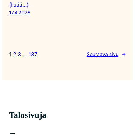
(lisää…)
17.4.2026
1
2
3
…
187
Seuraava sivu
→
Talosivuja