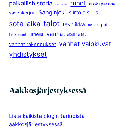
runot
paikallishistoria
ruokaperinne
rautatie
Sanginjoki
siirtolaisuus
sadonkorjuu
talot
sota-aika
tekniikka
torpat
tie
vanhat esineet
urheilu
työkoneet
vanhat valokuvat
vanhat rakennukset
yhdistykset
Aakkosjärjestyksessä
Lista kaikista blogin tarinoista
aakkosjärjestyksessä.