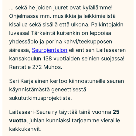
… sekä he joiden juuret ovat kylällämme!
Ohjelmassa mm. musiikkia ja leikkimielistä
kisailua sekä sisällä että ulkona. Palkintojakin
luvassa! Tärkeintä kuitenkin on leppoisa
yhdessäolo ja porina kahvi/teekupposen
ääressä,
Seurojentalon
eli entisen Laitasaaren
kansakoulun 138 vuotiaiden seinien suojassa!
Rantatie 272 Muhos.
Sari Karjalainen kertoo kiinnostuneille seuran
käynnistämästä geneettisestä
sukututkimusprojektista.
Laitasaari-Seura ry täyttää tänä vuonna
25
vuotta
, juhlan kunniaksi tarjoamme vieraille
kakkukahvit.